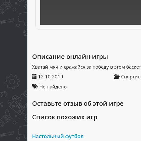
Описание онлайн игры
Хватай мяч и сражайся за победу в этом баске
12.10.2019
Спортив
Не найдено
Оставьте отзыв об этой игре
Список похожих игр
Настольный футбол