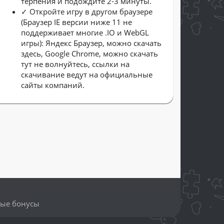
терпения и подождите 2-3 минуты.
✓ Откройте игру в другом браузере
(Браузер IE версии ниже 11 не
поддерживает многие .IO и WebGL
игры): Яндекс Браузер, можно скачать
здесь, Google Chrome, можно скачать
тут не волнуйтесь, ссылки на
скачивание ведут на официальные
сайты компаний.
ные бонусы