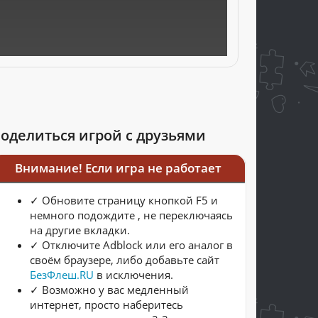
оделиться игрой с друзьями
Внимание! Если игра не работает
✓ Обновите страницу кнопкой F5 и
немного подождите , не переключаясь
на другие вкладки.
✓ Отключите Adblock или его аналог в
своём браузере, либо добавьте сайт
БезФлеш.RU
в исключения.
✓ Возможно у вас медленный
интернет, просто наберитесь