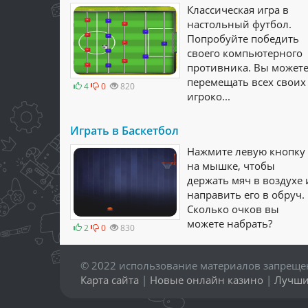
Классическая игра в
настольный футбол.
Попробуйте победить
своего компьютерного
противника. Вы может
перемещать всех своих
4
0
820
игроко...
Играть в Баскетбол
Нажмите левую кнопку
на мышке, чтобы
держать мяч в воздухе 
направить его в обруч.
Сколько очков вы
можете набрать?
2
0
830
© 2022 использование материалов запреще
Карта сайта
|
Новые онлайн казино
|
Лучши