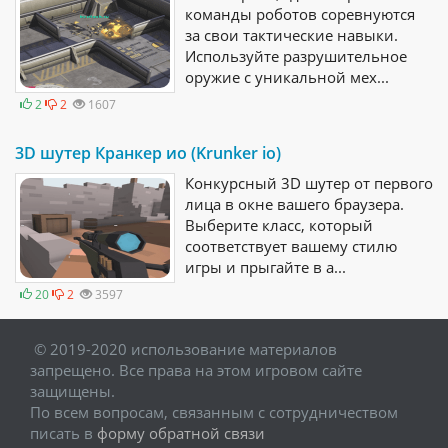
команды роботов соревнуются
за свои тактические навыки.
Используйте разрушительное
оружие с уникальной мех...
2
2
1607
3D шутер Кранкер ио (Krunker io)
Конкурсный 3D шутер от первого
лица в окне вашего браузера.
Выберите класс, который
соответствует вашему стилю
игры и прыгайте в а...
20
2
3597
© 2019-2020 использование материалов
запрещено. Все права на этом игровом сайте
защищены.
По всем вопросам, связанным с сотрудничеством
писать в
форму обратной связи