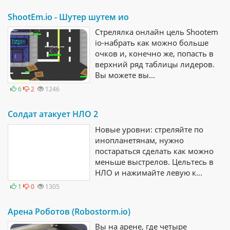
ShootEm.io - Шутер шутем ио
Стрелялка онлайн цель Shootem
io-набрать как можно больше
очков и, конечно же, попасть в
верхний ряд таблицы лидеров.
Вы можете вы...
6
2
1246
Солдат атакует НЛО 2
Новые уровни: стреляйте по
инопланетянам, нужно
постараться сделать как можно
меньше выстрелов. Цельтесь в
НЛО и нажимайте левую к...
1
0
1305
Арена Роботов (Robostorm.io)
Вы на арене, где четыре