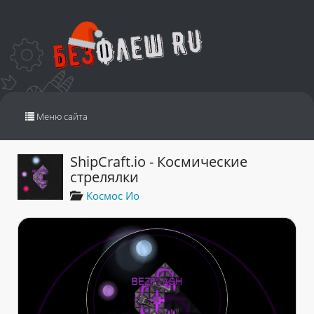
Переключить
Меню сайта
навигацию
ShipCraft.io - Космические
стрелялки
Космос Ио