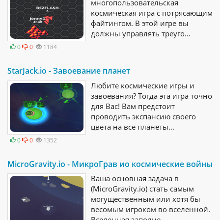
многопользовательская
космическая игра с потрясающим
файтингом. В этой игре вы
должны управлять треуго...
0
0
1184
StarJack.io - Завоевание планет
Любите космические игры и
завоевания? Тогда эта игра точно
для Вас! Вам предстоит
проводить экспансию своего
цвета на все планеты...
0
0
1352
MicroGravity.io - МикроГрав ио космические войны
Ваша основная задача в
(MicroGravity.io) стать самым
могущественным или хотя бы
весомым игроком во вселенной.
Вселенная заполне...