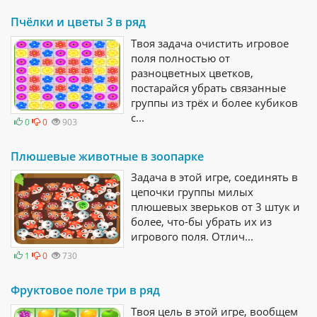
Пчёлки и цветы 3 в ряд
Твоя задача очистить игровое
поля полностью от
разноцветных цветков,
постарайся убрать связанные
группы из трёх и более кубиков
с...
0
0
903
Плюшевые животные в зоопарке
Задача в этой игре, соединять в
цепочки группы милых
плюшевых зверьков от 3 штук и
более, что-бы убрать их из
игрового поля. Отлич...
1
0
730
Фруктовое поле три в ряд
Твоя цель в этой игре, вообщем