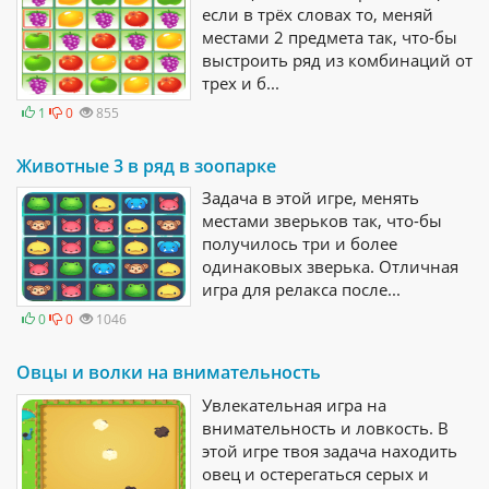
если в трёх словах то, меняй
местами 2 предмета так, что-бы
выстроить ряд из комбинаций от
трех и б...
1
0
855
Животные 3 в ряд в зоопарке
Задача в этой игре, менять
местами зверьков так, что-бы
получилось три и более
одинаковых зверька. Отличная
игра для релакса после...
0
0
1046
Овцы и волки на внимательность
Увлекательная игра на
внимательность и ловкость. В
этой игре твоя задача находить
овец и остерегаться серых и