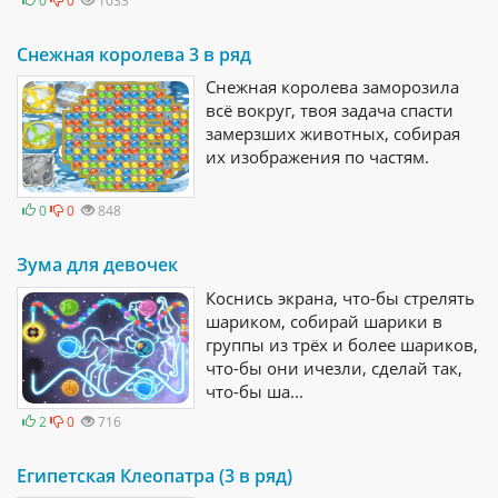
0
0
1033
Снежная королева 3 в ряд
Снежная королева заморозила
всё вокруг, твоя задача спасти
замерзших животных, собирая
их изображения по частям.
0
0
848
Зума для девочек
Коснись экрана, что-бы стрелять
шариком, собирай шарики в
группы из трёх и более шариков,
что-бы они ичезли, сделай так,
что-бы ша...
2
0
716
Египетская Клеопатра (3 в ряд)