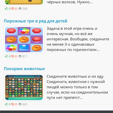
чёрных волков. Нужно...
0
0
590
Пирожные три в ряд для детей
Задача в этой игре очень и
очень мучная, но всё же
интересная. Вообщем, соедините
не менее 3-х одинаковых
пирожных по горизонтали...
0
0
817
Покорми животных
Соедините животных и их еду.
Соединить животное с нужной
пищей можно только в том
случае, если на соединительном
пути нет препятст...
0
0
665