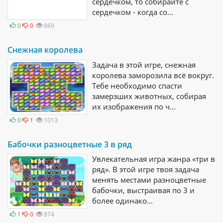
сердечком, то собирайте с
сердечком - когда со...
0
0
869
Снежная королева
Задача в этой игре, снежная
королева заморозила всё вокруг.
Тебе необходимо спасти
замерзших животных, собирая
их изображения по ч...
0
1
1013
Бабочки разноцветные 3 в ряд
Увлекательная игра жанра «три в
ряд». В этой игре твоя задача
менять местами разноцветные
бабочки, выстраивая по 3 и
более одинако...
1
0
874