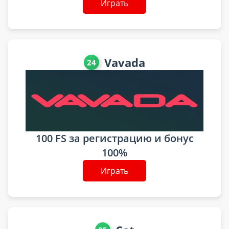
Играть
Vavada
24
100 FS за регистрацию и бонус
100%
Играть