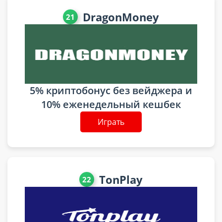
DragonMoney
21
5% криптобонус без вейджера и
10% еженедельный кешбек
Играть
TonPlay
22