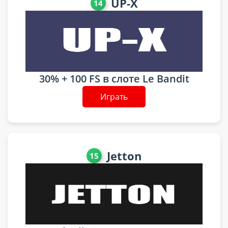
UP-X
14
30% + 100 FS в слоте Le Bandit
Играть
Jetton
15