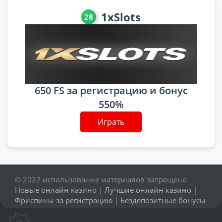
1xSlots
28
650 FS за регистрацию и бонус
550%
Играть
© 2022 использование материалов запрещено
Новые онлайн казино
|
Лучшие онлайн казино
|
Фриспины за регистрацию
|
Бездепозитные бонусы