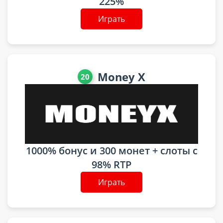
225%
Играть
Money X
20
1000% бонус и 300 монет + слоты с
98% RTP
Играть