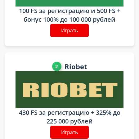
100 FS за регистрацию и 500 FS +
бонус 100% до 100 000 рублей
Играть
Riobet
2
430 FS за регистрацию + 325% до
225 000 рублей
Играть