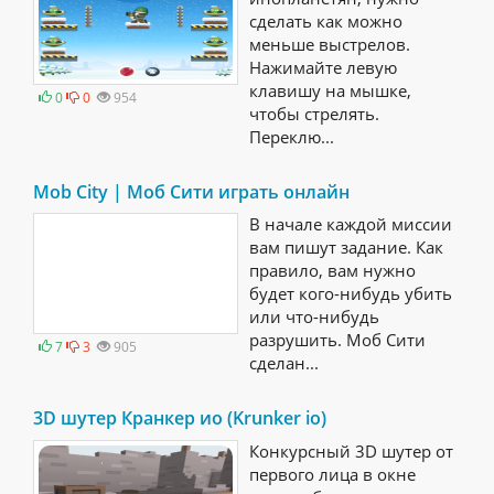
сделать как можно
меньше выстрелов.
Нажимайте левую
клавишу на мышке,
0
0
954
чтобы стрелять.
Переклю...
Mob City | Моб Сити играть онлайн
В начале каждой миссии
вам пишут задание. Как
правило, вам нужно
будет кого-нибудь убить
или что-нибудь
разрушить. Моб Сити
7
3
905
сделан...
3D шутер Кранкер ио (Krunker io)
Конкурсный 3D шутер от
первого лица в окне