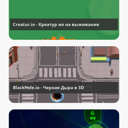
Creatur.io - Креатур ио на выживание
BlackHole.io - Черная Дыра в 3D