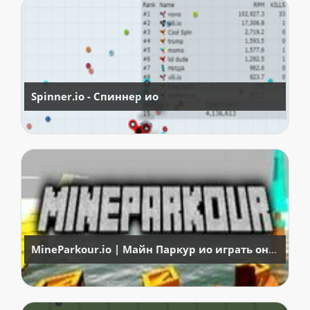
Spinner.io - Спиннер ио
MineParkour.io | Майн Паркур ио играть онлайн