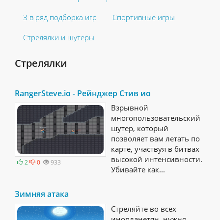
3 в ряд подборка игр
Спортивные игры
Стрелялки и шутеры
Стрелялки
RangerSteve.io - Рейнджер Стив ио
Взрывной
многопользовательский
шутер, который
позволяет вам летать по
карте, участвуя в битвах
высокой интенсивности.
2
0
933
Убивайте как...
Зимняя атака
Стреляйте во всех
инопланетян, нужно