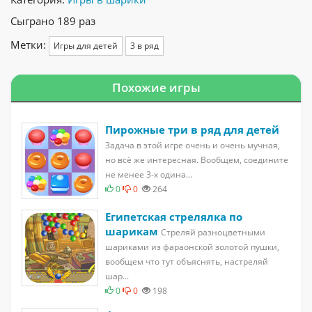
Сыграно 189 раз
Метки:
Игры для детей
3 в ряд
Похожие игры
Пирожные три в ряд для детей
Задача в этой игре очень и очень мучная,
но всё же интересная. Вообщем, соедините
не менее 3-х одина...
0
0
264
Египетская стрелялка по
шарикам
Стреляй разноцветными
шариками из фараонской золотой пушки,
вообщем что тут объяснять, настреляй
шар...
0
0
198