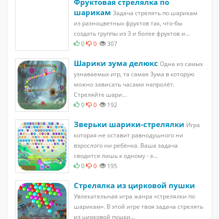
Фруктовая стрелялка по
шарикам
Задача стрелять по шарикам
из разноцветных фруктов так, что-бы
создать группы из 3 и более фруктов и...
0
0
307
Шарики зума делюкс
Одна из самых
узнаваемых игр, та самая Зума в которую
можно зависать часами напролёт.
Стреляйте шари...
0
0
192
Зверьки шарики-стрелялки
Игра
которая не оставит равнодушного ни
взрослого ни ребёнка. Ваша задача
сводится лишь к одному - э...
0
0
195
Стрелялка из цирковой пушки
Увлекательная игра жанра «стрелялки по
шарикам». В этой игре твоя задача стрелять
из цирковой пушки...