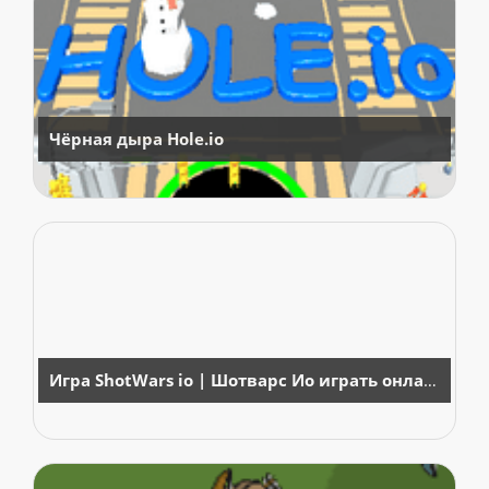
Чёрная дыра Hole.io
Игра ShotWars io | Шотварс Ио играть онлайн