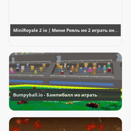
MiniRoyale 2 io | Мини Рояль ио 2 играть онлайн
Bumpyball.io - Бампибалл ио играть