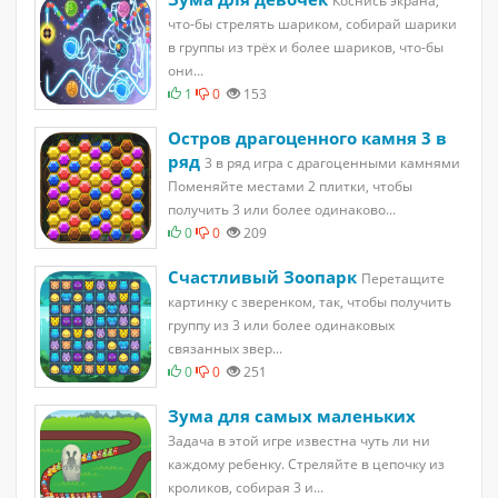
Коснись экрана,
что-бы стрелять шариком, собирай шарики
в группы из трёх и более шариков, что-бы
они...
1
0
153
Остров драгоценного камня 3 в
ряд
3 в ряд игра с драгоценными камнями
Поменяйте местами 2 плитки, чтобы
получить 3 или более одинаково...
0
0
209
Счастливый Зоопарк
Перетащите
картинку с зверенком, так, чтобы получить
группу из 3 или более одинаковых
связанных звер...
0
0
251
Зума для самых маленьких
Задача в этой игре известна чуть ли ни
каждому ребенку. Стреляйте в цепочку из
кроликов, собирая 3 и...