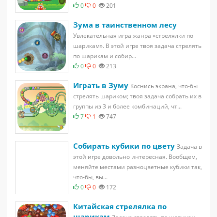
0
0
201
Зума в таинственном лесу
Увлекательная игра жанра «стрелялки по
шарикам». В этой игре твоя задача стрелять
по шарикам и собир...
0
0
213
Играть в Зуму
Коснись экрана, что-бы
стрелять шариком; твоя задача собрать их в
группы из 3 и более комбинаций, чт...
7
1
747
Собирать кубики по цвету
Задача в
этой игре довольно интересная. Вообщем,
меняйте местами разноцветные кубики так,
что-бы, вы...
0
0
172
Китайская стрелялка по
шарикам