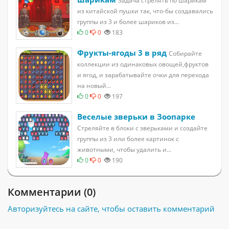
Задача стрелять по шарикам
из китайской пушки так, что-бы создавались
группы из 3 и более шариков из...
0
0
183
Фрукты-ягоды 3 в ряд
Собирайте
коллекции из одинаковых овощей,фруктов
и ягод, и зарабатывайте очки для перехода
на новый...
0
0
197
Веселые зверьки в Зоопарке
Стреляйте в блоки с зверьками и создайте
группы из 3 или более картинок с
животными, чтобы удалить и...
0
0
190
Комментарии (0)
Авторизуйтесь на сайте, чтобы оставить комментарий