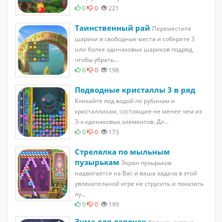
0
0
221
Таинственный рай
Переместите
шарики в свободные места и соберите 3
или более одинаковых шариков подряд,
чтобы убрать...
0
0
198
Подводные кристаллы 3 в ряд
Кликайте под водой по рубинам и
кристалликам, состоящие не менее чем из
3-х одинаковых элементов. Дл...
0
0
173
Стрелялка по мыльным
пузырькам
Экран пузырьков
надвигается на Вас и ваша задача в этой
увлекательной игре не струсить и показать
лу...
0
0
199
Зума для девочек