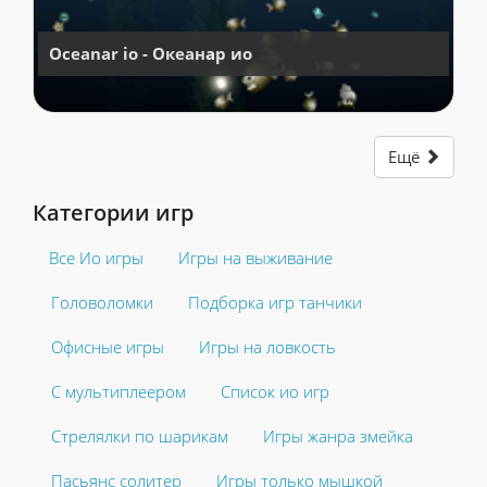
Oceanar io - Океанар ио
Ещё
Категории игр
Все Ио игры
Игры на выживание
Головоломки
Подборка игр танчики
Офисные игры
Игры на ловкость
С мультиплеером
Список ио игр
Стрелялки по шарикам
Игры жанра змейка
Пасьянс солитер
Игры только мышкой