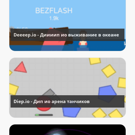
Deeeep.io - Диииип ио выживание в океане
Diep.io - Дип ио арена танчиков