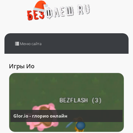
Переключить
Меню сайта
навигацию
Игры Ио
Glor.io - глорио онлайн