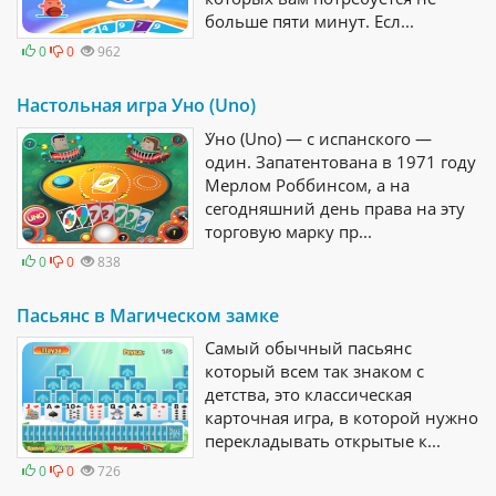
больше пяти минут. Есл...
0
0
962
Настольная игра Уно (Uno)
У́но (Uno) — с испанского —
один. Запатентована в 1971 году
Мерлом Роббинсом, а на
сегодняшний день права на эту
торговую марку пр...
0
0
838
Пасьянс в Магическом замке
Самый обычный пасьянс
который всем так знаком с
детства, это классическая
карточная игра, в которой нужно
перекладывать открытые к...
0
0
726