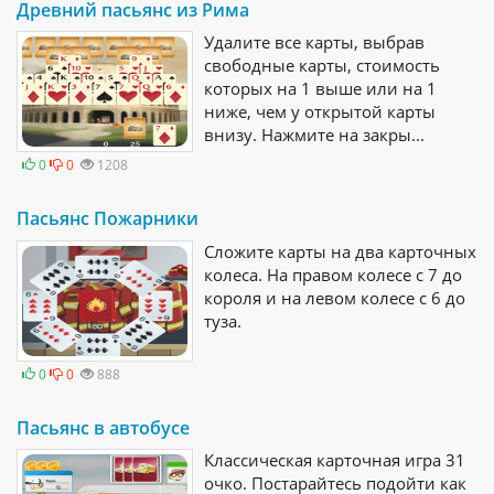
Древний пасьянс из Рима
Удалите все карты, выбрав
свободные карты, стоимость
которых на 1 выше или на 1
ниже, чем у открытой карты
внизу. Нажмите на закры...
0
0
1208
Пасьянс Пожарники
Сложите карты на два карточных
колеса. На правом колесе с 7 до
короля и на левом колесе с 6 до
туза.
0
0
888
Пасьянс в автобусе
Классическая карточная игра 31
очко. Постарайтесь подойти как