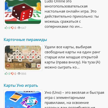
Ludo Online это
многопользовательская
настольная онлайн игра. Это
действительно прикольно: ты
можешь сражаться с
соперниками по ин...
0
0
647
Карточные пирамиды
Удали все карты, выбирая
свободные карты на один ранг
старше или младше открытой
карты (права внизу). На туза (А)
можно сыграть ко...
0
0
866
Карты Уно играть
Уно (Uno) – это весёлая и быстрая
игра с элементарными
правилами, на освоение
которых вам потребуется не