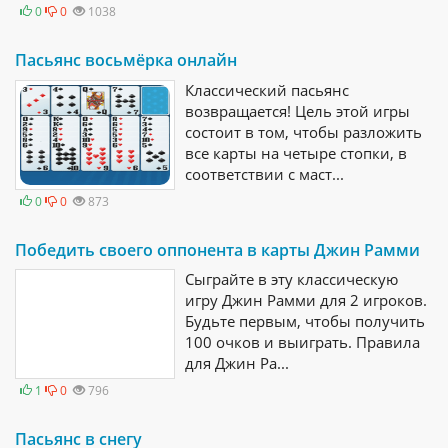
0
0
1038
Пасьянс восьмёрка онлайн
Классический пасьянс
возвращается! Цель этой игры
состоит в том, чтобы разложить
все карты на четыре стопки, в
соответствии с маст...
0
0
873
Победить своего оппонента в карты Джин Рамми
Сыграйте в эту классическую
игру Джин Рамми для 2 игроков.
Будьте первым, чтобы получить
100 очков и выиграть. Правила
для Джин Ра...
1
0
796
Пасьянс в снегу