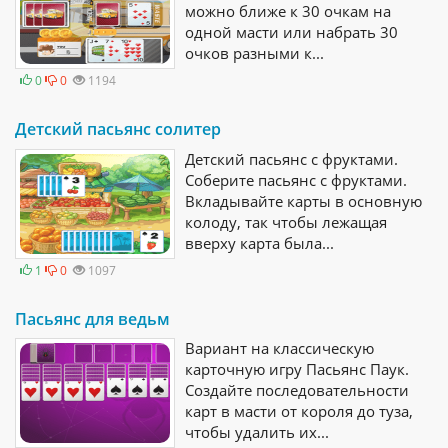
можно ближе к 30 очкам на
одной масти или набрать 30
очков разными к...
0
0
1194
Детский пасьянс солитер
Детский пасьянс с фруктами.
Соберите пасьянс с фруктами.
Вкладывайте карты в основную
колоду, так чтобы лежащая
вверху карта была...
1
0
1097
Пасьянс для ведьм
Вариант на классическую
карточную игру Пасьянс Паук.
Создайте последовательности
карт в масти от короля до туза,
чтобы удалить их...