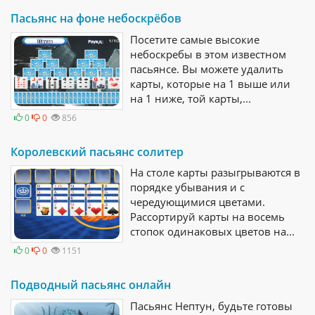
Пасьянс на фоне небоскрёбов
Посетите самые высокие
небоскребы в этом известном
пасьянсе. Вы можете удалить
карты, которые на 1 выше или
на 1 ниже, той карты,...
0
0
856
Королевский пасьянс солитер
На столе карты разыгрываются в
порядке убывания и с
чередующимися цветами.
Рассортируй карты на восемь
стопок одинаковых цветов на...
0
0
1151
Подводный пасьянс онлайн
Пасьянс Нептун, будьте готовы