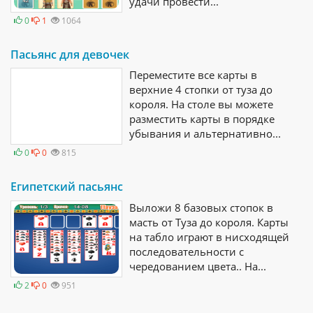
удачи провести...
0
1
1064
Пасьянс для девочек
Переместите все карты в
верхние 4 стопки от туза до
короля. На столе вы можете
разместить карты в порядке
убывания и альтернативно...
0
0
815
Египетский пасьянс
Выложи 8 базовых стопок в
масть от Туза до короля. Карты
на табло играют в нисходящей
последовательности с
чередованием цвета.. На...
2
0
951