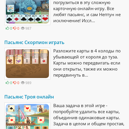
погрузиться в эту сложную
карточную онлайн-игру. Все
любят пасьянс, и сам Нептун не
исключение! Иссл...
0
0
987
Пасьянс Скорпион играть
Разложите карты в 4 колоды по
убывающей от короля до туза.
Карты можно передвигать если
они открыты, также их можно
передвинуть в...
0
0
989
Пасьянс Троя онлайн
Ваша задача в этой игре -
попробуйте удалить все карты,
объединив одинаковые карты.
Задача в целом и общем простая,